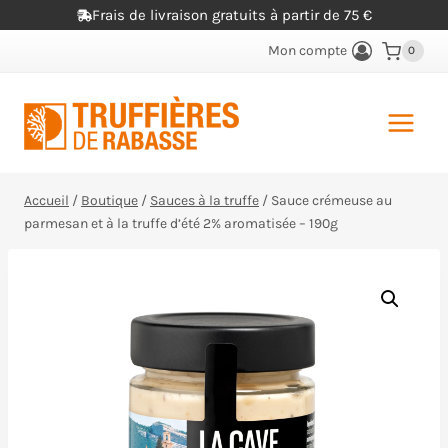
Aller
Frais de livraison gratuits à partir de 75 €
au
Mon compte
0
contenu
Accueil
/
Boutique
/
Sauces à la truffe
/
Sauce crémeuse au
parmesan et à la truffe d’été 2% aromatisée – 190g