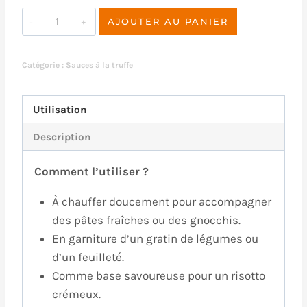
quantité
AJOUTER AU PANIER
de
Sauce
Catégorie :
Sauces à la truffe
crémeuse
au
parmesan
Utilisation
et
Description
à
la
Comment l’utiliser ?
truffe
d'été
À chauffer doucement pour accompagner
2%
des pâtes fraîches ou des gnocchis.
aromatisée
En garniture d’un gratin de légumes ou
–
d’un feuilleté.
190g
Comme base savoureuse pour un risotto
crémeux.