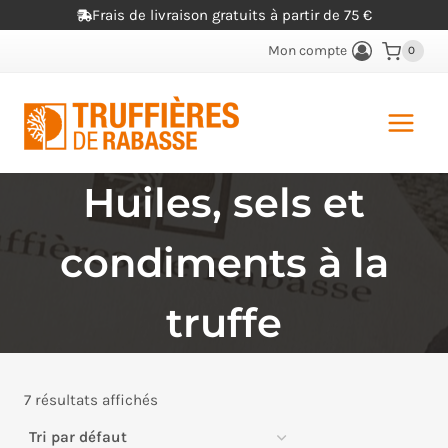
Aller
Frais de livraison gratuits à partir de 75 €
au
Mon compte
0
contenu
Huiles, sels et
condiments à la
truffe
7 résultats affichés